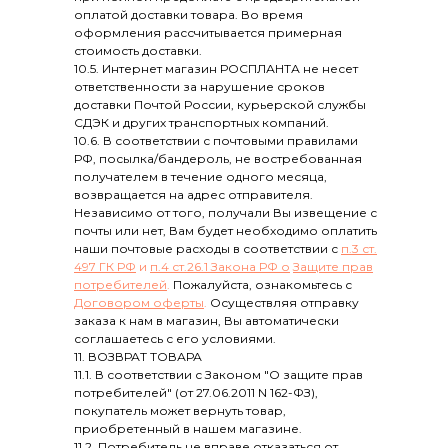
оплатой доставки товара. Во время
оформления рассчитывается примерная
стоимость доставки.
10.5. Интернет магазин РОСПЛАНТА не несет
ответственности за нарушение сроков
доставки Почтой России, курьерской службы
СДЭК и других транспортных компаний.
10.6. В соответствии с почтовыми правилами
РФ, посылка/бандероль, не востребованная
получателем в течение одного месяца,
возвращается на адрес отправителя.
Независимо от того, получали Вы извещение с
почты или нет, Вам будет необходимо оплатить
наши почтовые расходы в соответствии с
п.3 ст.
497 ГК РФ
и
п.4 ст.26.1 Закона РФ о
Защите прав
потребителей
.
Пожалуйста, ознакомьтесь с
Договором оферты
.
Осуществляя отправку
заказа к нам в магазин, Вы автоматически
соглашаетесь с его условиями.
11. ВОЗВРАТ ТОВАРА
11.1. В соответствии с Законом "О защите прав
потребителей" (от 27.06.2011 N 162-ФЗ),
покупатель может вернуть товар,
приобретенный в нашем магазине.
11.2. Потребитель не вправе отказаться от