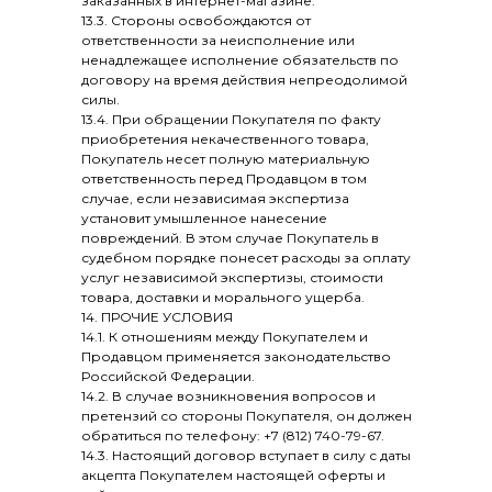
заказанных в интернет-магазине.
13.3. Стороны освобождаются от
ответственности за неисполнение или
ненадлежащее исполнение обязательств по
договору на время действия непреодолимой
силы.
13.4. При обращении Покупателя по факту
приобретения некачественного товара,
Покупатель несет полную материальную
ответственность перед Продавцом в том
случае, если независимая экспертиза
установит умышленное нанесение
повреждений. В этом случае Покупатель в
судебном порядке понесет расходы за оплату
услуг независимой экспертизы, стоимости
товара, доставки и морального ущерба.
14. ПРОЧИЕ УСЛОВИЯ
14.1. К отношениям между Покупателем и
Продавцом применяется законодательство
Российской Федерации.
14.2. В случае возникновения вопросов и
претензий со стороны Покупателя, он должен
обратиться по телефону: +7 (812) 740-79-67.
14.3. Настоящий договор вступает в силу с даты
акцепта Покупателем настоящей оферты и