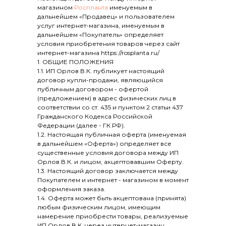
магазином
Роспланта
именуемым в
дальнейшем «Продавец» и пользователем
услуг интернет-магазина, именуемым в
дальнейшем «Покупатель» определяет
условия приобретения товаров через сайт
интернет-магазина https://rosplanta.ru/
1. ОБЩИЕ ПОЛОЖЕНИЯ
1.1. ИП Орлов В.К. публикует настоящий
договор купли-продажи, являющийся
публичным договором - офертой
(предложением) в адрес физических лиц в
соответствии со ст. 435 и пунктом 2 статьи 437
Гражданского Кодекса Российской
Федерации (далее - ГК РФ).
1.2. Настоящая публичная оферта (именуемая
в дальнейшем «Оферта») определяет все
существенные условия договора между ИП
Орлов В.К. и лицом, акцептовавшим Оферту.
1.3. Настоящий договор заключается между
Покупателем и интернет - магазином в момент
оформления заказа.
1.4. Оферта может быть акцептована (принята)
любым физическим лицом, имеющим
намерение приобрести товары, реализуемые
ИП Орлов В.К. через интернет-магазин,