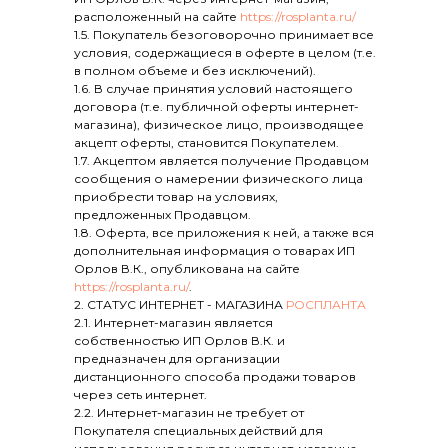
расположенный на сайте
https://rosplanta.ru/
1.5. Покупатель безоговорочно принимает все
условия, содержащиеся в оферте в целом (т.е.
в полном объеме и без исключений).
1.6. В случае принятия условий настоящего
договора (т.е. публичной оферты интернет-
магазина), физическое лицо, производящее
акцепт оферты, становится Покупателем.
1.7. Акцептом является получение Продавцом
сообщения о намерении физического лица
приобрести товар на условиях,
предложенных Продавцом.
1.8. Оферта, все приложения к ней, а также вся
дополнительная информация о товарах ИП
Орлов В.К., опубликована на сайте
https://rosplanta.ru/
.
2. СТАТУС ИНТЕРНЕТ - МАГАЗИНА
РОСПЛАНТА
2.1. Интернет-магазин является
собственностью ИП Орлов В.К. и
предназначен для организации
дистанционного способа продажи товаров
через сеть интернет.
2.2. Интернет-магазин не требует от
Покупателя специальных действий для