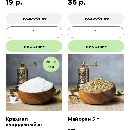
19
р.
36
р.
подробнее
подробнее
в корзину
в корзину
мешок
25кг
Крахмал
Майоран 5 г
кукурузный,кг