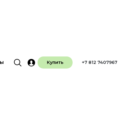
ты
Купить
+7 812 7407967
Пакет
Наборы
Мешок