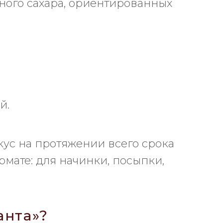
ного сахара, ориентированных
й.
кус на протяжении всего срока
рмате: для начинки, посыпки,
анта»?