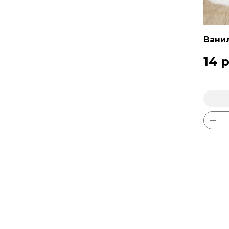
Ванил
14
р