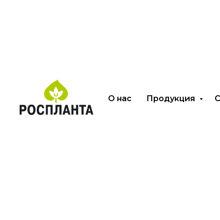
Выберите упаковку:
О нас
Продукция
С
Банка ПЭТ
Дой пак
Саше
150 мл