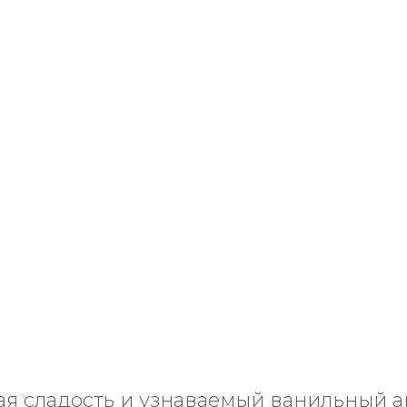
льный сахар пакет 1 кг
6
р.
подробнее
в корзину
ая сладость и узнаваемый ванильный ак