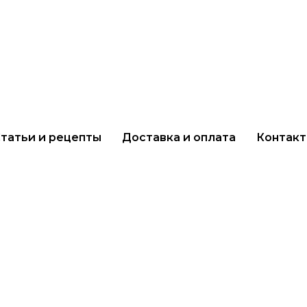
татьи и рецепты
Доставка и оплата
Контак
Банка
Мельница
Банка
ПЭТ 400
Банка 70
ПЭТ 1000
мл
мл