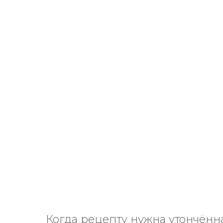
Вани
24
Когда рецепту нужна утончённ