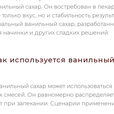
льный сахар. Он востребован в пекарн
только вкус, но и стабильность резуль
ральный ванильный сахар, разработан
я начинки и других сладких решений.
как используется ванильный
ванильный сахар может использоваться
х смесей. Он равномерно распределяетс
ат при запекании. Сценарии применен