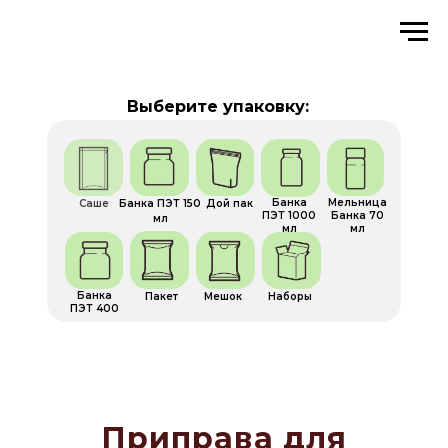
Выберите упаковку:
Банка
Мельница
Саше
Банка ПЭТ 150
Дой пак
ПЭТ 1000
Банка 70
мл
мл
мл
Банка
Пакет
Мешок
Наборы
ПЭТ 400
Приправа для