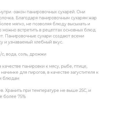
нутри -закон панировочных сухарей. Они
олочка. Благодаря панировочным сухарям жар
олее мягко, не позволяя блюду высыхать и
то можно встретить в рецептах основных блюд
ет. Панировочные сухари создают всеми
 и узнаваемый хлебный вкус.
с, вода, соль, дрожжи
честве панировки к мясу, рыбе, птице,
 начинке для пирогов, в качестве загустителя к
м блюдам
 Хранить при температуре не выше 25С, и
не более 75%