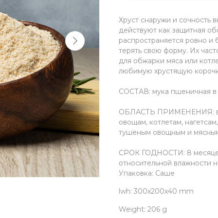
Хруст снаружи и сочность в
действуют как защитная об
распространяется ровно и б
терять свою форму. Их час
для обжарки мяса или котл
любимую хрустящую корочку
СОСТАВ: мука пшеничная в /
ОБЛАСТЬ ПРИМЕНЕНИЯ: в ка
овощам, котлетам, нагетсам,
тушеным овощным и мясны
СРОК ГОДНОСТИ: 8 месяцев.
относительной влажности 
Упаковка: Саше
lwh: 300x200x40 mm
Weight: 206 g