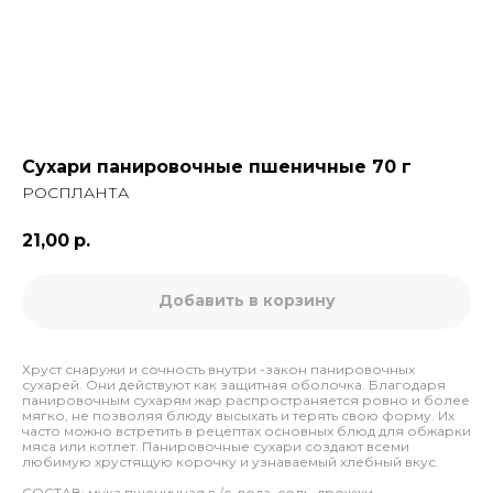
Сухари панировочные пшеничные 70 г
РОСПЛАНТА
21,00
р.
Добавить в корзину
Хруст снаружи и сочность внутри -закон панировочных
сухарей. Они действуют как защитная оболочка. Благодаря
панировочным сухарям жар распространяется ровно и более
мягко, не позволяя блюду высыхать и терять свою форму. Их
часто можно встретить в рецептах основных блюд для обжарки
мяса или котлет. Панировочные сухари создают всеми
любимую хрустящую корочку и узнаваемый хлебный вкус.
СОСТАВ: мука пшеничная в /с, вода, соль, дрожжи