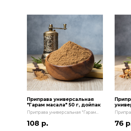
Приправа универсальная
Припр
"Гарам масала" 50 г, дойпак
униве
150 м
Приправа универсальная "Гарам
Припра
масала" 50 г, дойпак
65г, ба
108
р.
76
р