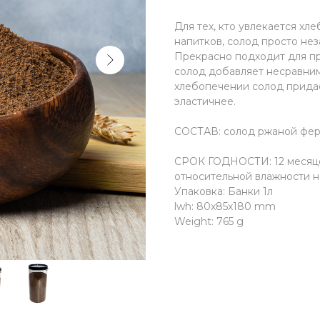
Для тех, кто увлекается х
напитков, солод просто не
Прекрасно подходит для пр
солод добавляет несравним
хлебопечении солод придае
эластичнее.
СОСТАВ: солод ржаной фе
СРОК ГОДНОСТИ: 12 месяцев
относительной влажности 
Упаковка: Банки 1л
lwh: 80x85x180 mm
Weight: 765 g