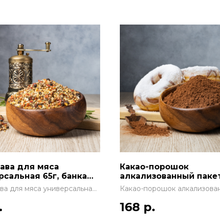
ава для мяса
Какао-порошок
рсальная 65г, банка
алкализованный пакет
л
ва для мяса универсальная
Какао-порошок алкализова
нка 150 мл
пакет 100 г
.
168
р.