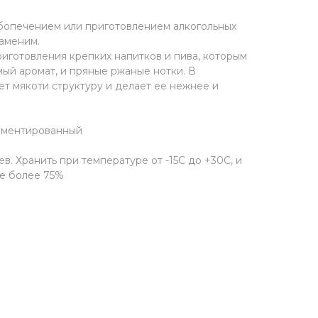
лебопечением или приготовлением алкогольных
заменим.
иготовления крепких напитков и пива, которым
ый аромат, и пряные ржаные нотки. В
т мякоти структуру и делает ее нежнее и
рментированный
. Хранить при температуре от -15С до +30С, и
не более 75%