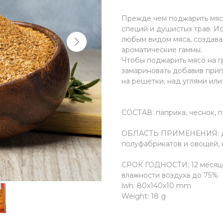
Прежде чем поджарить мясо
специй и душистых трав. И
любым видом мяса, создава
ароматические гаммы.
Чтобы поджарить мясо на гр
замариновать добавив припр
на решетки, над углями ил
СОСТАВ: паприка, чеснок, п
ОБЛАСТЬ ПРИМЕНЕНИЯ: для
полуфабрикатов и овощей, 
СРОК ГОДНОСТИ: 12 месяцев
влажности воздуха до 75%
lwh: 80x140x10 mm
Weight: 18 g