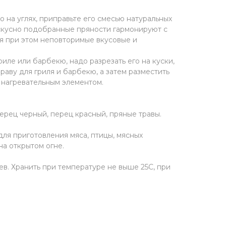
 на углях, приправьте его смесью натуральных
скусно подобранные пряности гармонируют с
я при этом неповторимые вкусовые и
иле или барбекю, надо разрезать его на куски,
аву для гриля и барбекю, а затем разместить
и нагревательным элементом.
ерец черный, перец красный, пряные травы.
 приготовления мяса, птицы, мясных
на открытом огне.
. Хранить при температуре не выше 25С, при