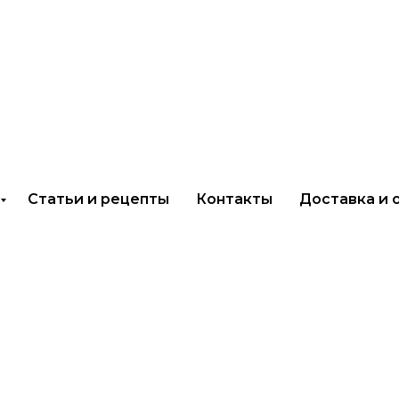
обая чесночная" пакет 1 кг
Статьи и рецепты
Контакты
Доставка и 
Приправа "Особая чесн
РОСПЛАНТА
231,00
р.
Добавить в корзину