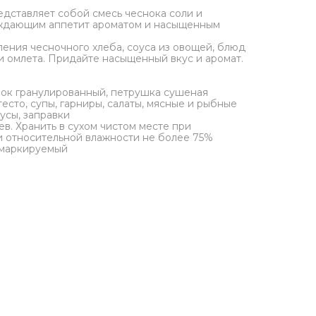
едставляет собой смесь чеснока соли и
ждающим аппетит ароматом и насыщенным
ления чесночного хлеба, соуса из овощей, блюд
ли омлета. Придайте насыщенный вкус и аромат.
нок гранулированный, петрушка сушеная
о, супы, гарниры, салаты, мясные и рыбные
усы, заправки
. Хранить в сухом чистом месте при
и относительной влажности не более 75%
 маркируемый