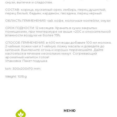
смузи, выпечке и сладостям.
СОСТАВ: корица, мускатный орех, имбирь, перец душистый,
перец белый, бадьян, кардамон, гвоздика, перец черный
ОБЛАСТЬ ПРИМЕНЕНИЯ: чай, кофе, молочные коктейли, смузи
СРОК ГОДНОСТИ: 12 месяцев. Хранить в сухих закрытых
помещениях, при температуре не выше +20С и относительной
влажности воздуха не более 75%.
СПОСОБ ПРИМЕНЕНИЯ: в 400 мл воды добавьте 100 мл молока,
2 чайные ложки чая и 1 чайную ложку масалы и доведите до
кипения. Выключите огонь и хорошо перемешайте. Дайте
настояться в течение нескольких минут. Согревающий
ароматный напиток готов!
Упаковка: Пакет подушка
lwh: 300x200x70 mm
Weight: 1015 g
МЕНЮ