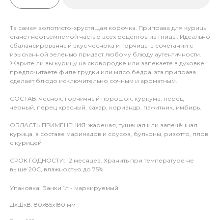
Та самая золотисто-хрустящая корочка. Приправа для курицы
станет неотъемлемой частью всех рецептов из птицы. Идеально
сбалансированный вкус чеснока и горчицы в сочетании с
изысканной зеленью придаст любому блюду аутентичности.
Жарите ли вы курицу на сковородке или запекаете в духовке,
предпочитаете филе грудки или мясо бедра, эта приправа
сделает блюдо исключительно сочным и ароматным.
СОСТАВ: чеснок, горчичный порошок, куркума, перец
черный, перец красный, сахар, кориандр, пажитник, имбирь.
ОБЛАСТЬ ПРИМЕНЕНИЯ: жареная, тушеная или запечённая
курица, в составе маринадов и соусов, бульоны, ризотто, плов
с курицей
СРОК ГОДНОСТИ: 12 месяцев. Хранить при температуре не
выше 20С, влажностью до 75%
Упаковка: Банки 1л - маркируемый
ДxШxВ: 80x85x180 мм