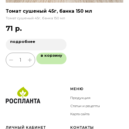
Томат сушеный 45г, банка 150 мл
Ор
Томат сушеный 45г, банка 150 мл
Ор
71
р.
1
подробнее
в корзину
МЕНЮ
Продукция
Статьи и рецепты
Карта сайта
ЛИЧНЫЙ КАБИНЕТ
КОНТАКТЫ