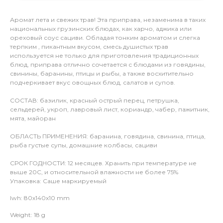
Аромат лета и свежих трав! Эта приправа, незаменима в таких
национальных грузинских блюдах, как харчо, аджика или
ореховый соус сациви. Обладая тонким ароматом и слегка
терпким , пикантным вкусом, смесь душистых трав
используется не только для приготовления традиционных
блюд, приправа отлично сочетается с блюдами из говядины,
свинины, баранины, птицы и рыбы, а также восхитительно
подчеркивает вкус овощных блюд, салатов и супов.
СОСТАВ: базилик, красный острый перец, петрушка,
сельдерей, укроп, лавровый лист, кориандр, чабер, пажитник,
мята, майоран
ОБЛАСТЬ ПРИМЕНЕНИЯ: баранина, говядина, свинина, птица,
рыба густые супы, домашние колбасы, сациви
СРОК ГОДНОСТИ: 12 месяцев. Хранить при температуре не
выше 20С, и относительной влажности не более 75%
Упаковка: Саше маркируемый
lwh: 80x140x10 mm
Weight: 18 g