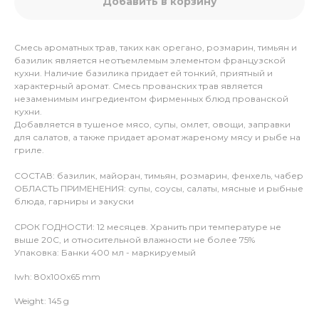
Добавить в корзину
Смесь ароматных трав, таких как орегано, розмарин, тимьян и
базилик является неотъемлемым элементом французской
кухни. Наличие базилика придает ей тонкий, приятный и
характерный аромат. Смесь прованских трав является
незаменимым ингредиентом фирменных блюд прованской
кухни.
Добавляется в тушеное мясо, супы, омлет, овощи, заправки
для салатов, а также придает аромат жареному мясу и рыбе на
гриле.
СОСТАВ: базилик, майоран, тимьян, розмарин, фенхель, чабер
ОБЛАСТЬ ПРИМЕНЕНИЯ: супы, соусы, салаты, мясные и рыбные
блюда, гарниры и закуски
СРОК ГОДНОСТИ: 12 месяцев. Хранить при температуре не
выше 20С, и относительной влажности не более 75%
Упаковка: Банки 400 мл - маркируемый
lwh: 80x100x65 mm
Weight: 145 g