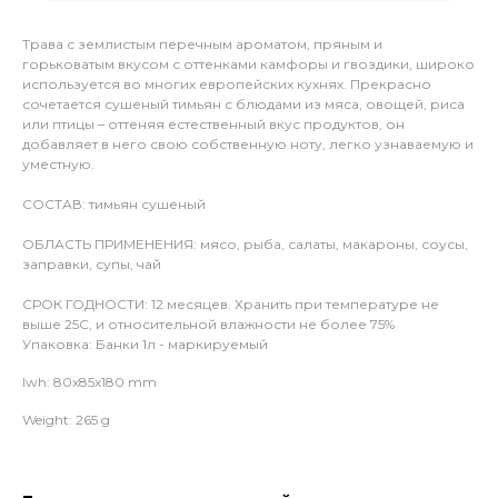
Трава с землистым перечным ароматом, пряным и
горьковатым вкусом с оттенками камфоры и гвоздики, широко
используется во многих европейских кухнях. Прекрасно
сочетается сушеный тимьян с блюдами из мяса, овощей, риса
или птицы – оттеняя естественный вкус продуктов, он
добавляет в него свою собственную ноту, легко узнаваемую и
уместную.
СОСТАВ: тимьян сушеный
ОБЛАСТЬ ПРИМЕНЕНИЯ: мясо, рыба, салаты, макароны, соусы,
заправки, супы, чай
СРОК ГОДНОСТИ: 12 месяцев. Хранить при температуре не
выше 25С, и относительной влажности не более 75%
Упаковка: Банки 1л - маркируемый
lwh: 80x85x180 mm
Weight: 265 g