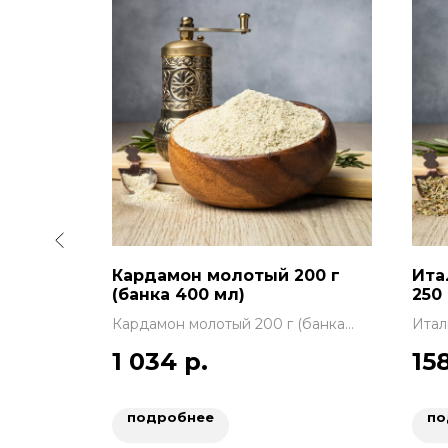
сорт, кг
Кардамон молотый 200 г
Ита
(банка 400 мл)
250 
Кардамон молотый 200 г (банка
Итал
400 мл)
1 034
р.
15
подробнее
по