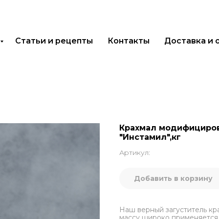
Статьи и рецепты
Контакты
Доставка и 
Крахмал модифициро
"Инстамил",кг
Артикул:
Добавить в корзину
Наш верный загуститель кр
массу широко применяется