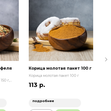
сор
Гвоз
офеля
Корица молотая пакет 100 г
Корица молотая пакет 100 г
150 г,
113
р.
подробнее
п