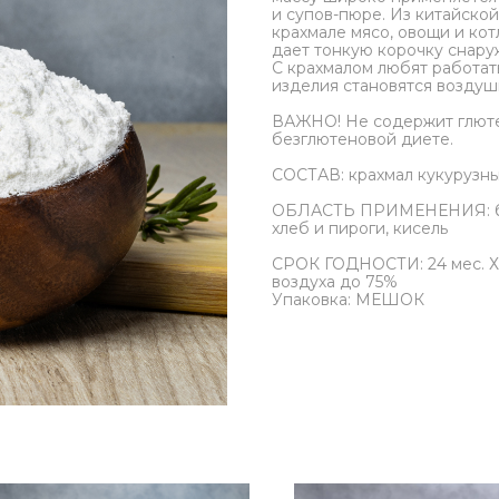
и супов-пюре. Из китайско
крахмале мясо, овощи и кот
дает тонкую корочку снару
С крахмалом любят работать
изделия становятся воздуш
ВАЖНО! Не содержит глюте
безглютеновой диете.
СОСТАВ: крахмал кукурузн
ОБЛАСТЬ ПРИМЕНЕНИЯ: блин
хлеб и пироги, кисель
СРОК ГОДНОСТИ: 24 мес. Хр
воздуха до 75%
Упаковка: МЕШОК