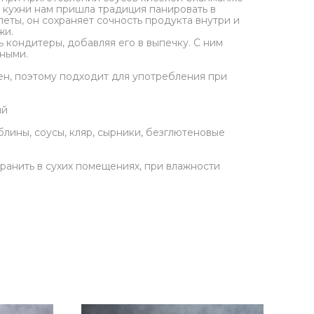
й кухни нам пришла традиция панировать в
леты, он сохраняет сочность продукта внутри и
жи.
 кондитеры, добавляя его в выпечку. С ним
ными.
н, поэтому подходит для употребления при
ый
ы, соусы, кляр, сырники, безглютеновые
анить в сухих помещениях, при влажности
Гво