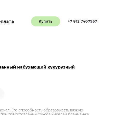
оплата
Купить
+7 812 7407967
ванный набухающий кукурузный
ахмал. Его способность образовывать вязкую
 при приготовлении соусов киселей бланманже