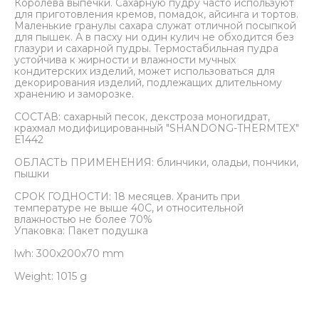
Королева выпечки. Сахарную пудру часто используют
для приготовления кремов, помадок, айсинга и тортов.
Маленькие гранулы сахара служат отличной посыпкой
для пышек. А в пасху ни один кулич не обходится без
глазури и сахарной пудры. Термостабильная пудра
устойчива к жирности и влажности мучных
кондитерских изделий, может использоваться для
декорирования изделий, подлежащих длительному
хранению и заморозке.
СОСТАВ: сахарный песок, декстроза моногидрат,
крахмал модифицированный "SHANDONG-THERMTEX"
Е1442
ОБЛАСТЬ ПРИМЕНЕНИЯ: блинчики, оладьи, пончики,
пышки
СРОК ГОДНОСТИ: 18 месяцев. Хранить при
температуре не выше 40С, и относительной
влажностью не более 70%
Упаковка: Пакет подушка
lwh: 300x200x70 mm
Weight: 1015 g