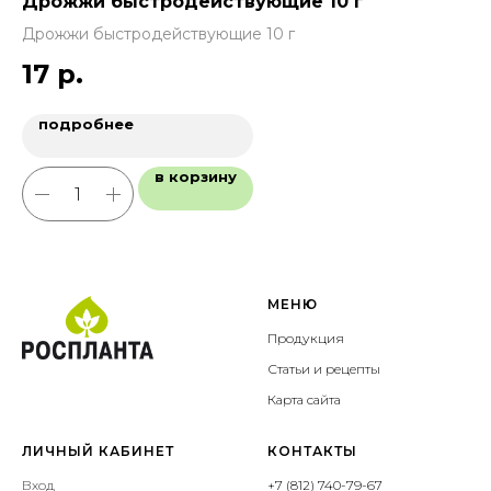
Дрожжи быстродействующие 10 г
Пр
Дрожжи быстродействующие 10 г
Пр
17
р.
подробнее
в корзину
МЕНЮ
Продукция
Статьи и рецепты
Карта сайта
ЛИЧНЫЙ КАБИНЕТ
КОНТАКТЫ
Вход
+7 (812) 740-79-67