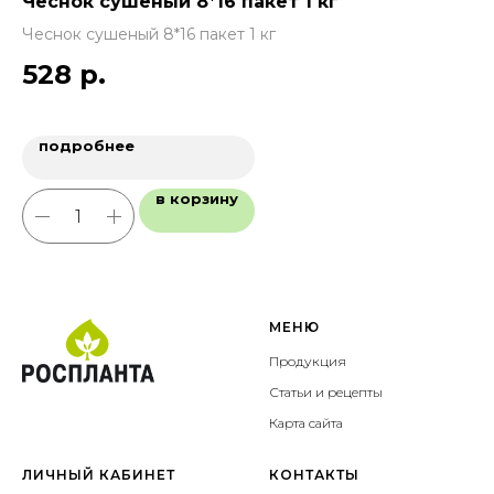
Чеснок сушеный 8*16 пакет 1 кг
Т
80
Чеснок сушеный 8*16 пакет 1 кг
Те
528
р.
15
7
подробнее
в корзину
МЕНЮ
Продукция
Статьи и рецепты
Карта сайта
ЛИЧНЫЙ КАБИНЕТ
КОНТАКТЫ