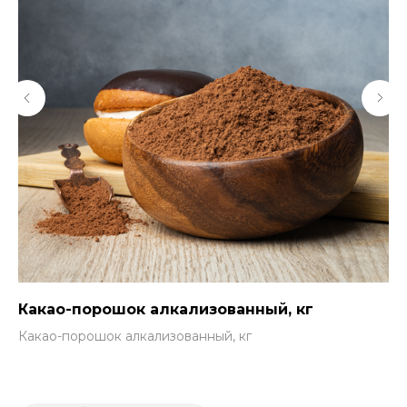
Какао-порошок алкализованный, кг
Пр
Какао-порошок алкализованный, кг
Пр
4