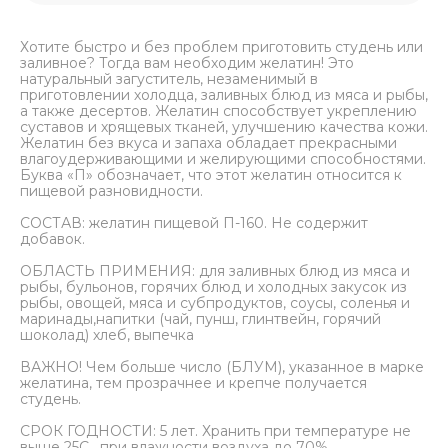
Хотите быстро и без проблем приготовить студень или
заливное? Тогда вам необходим желатин! Это
натуральный загуститель, незаменимый в
приготовлении холодца, заливных блюд из мяса и рыбы,
а также десертов. Желатин способствует укреплению
суставов и хрящевых тканей, улучшению качества кожи.
Желатин без вкуса и запаха обладает прекрасными
влагоудерживающими и желирующими способностями.
Буква «П» обозначает, что этот желатин относится к
пищевой разновидности.
СОСТАВ: желатин пищевой П-160. Не содержит
добавок.
ОБЛАСТЬ ПРИМЕНИЯ: для заливных блюд из мяса и
рыбы, бульонов, горячих блюд и холодных закусок из
рыбы, овощей, мяса и субпродуктов, соусы, соленья и
маринады,напитки (чай, пунш, глинтвейн, горячий
шоколад) хлеб, выпечка
ВАЖНО! Чем больше число (БЛУМ), указанное в марке
желатина, тем прозрачнее и крепче получается
студень.
СРОК ГОДНОСТИ: 5 лет. Хранить при температуре не
выше 25С , при влажности воздуха до 70%