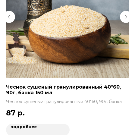
Чеснок сушеный гранулированный 40*60,
Ба
90г, банка 150 мл
Ба
Чеснок сушеный гранулированный 40*60, 90г, банка
1
150 мл
87
р.
подробнее