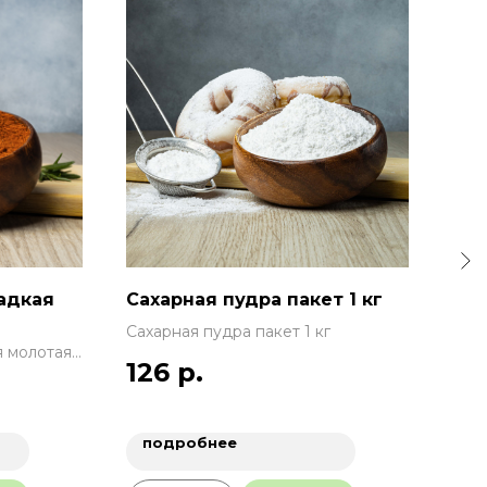
адкая
Сахарная пудра пакет 1 кг
Паж
до
Сахарная пудра пакет 1 кг
я молотая
Пажи
126
р.
18
подробнее
п