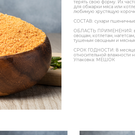
терять свою форму. Их час
для обжарки мяса или котл
любимую хрустящую корочку
СОСТАВ: сухари пшеничны
ОБЛАСТЬ ПРИМЕНЕНИЯ: в ка
овощам, котлетам, нагетсам,
тушеным овощным и мясны
СРОК ГОДНОСТИ: 8 месяцев.
относительной влажности 
Упаковка: МЕШОК