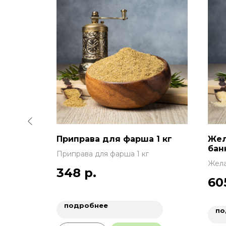
00 г,
Приправа для фарша 1 кг
Жел
бан
Приправа для фарша 1 кг
 дойпак
Жела
348
р.
г
60
подробнее
по