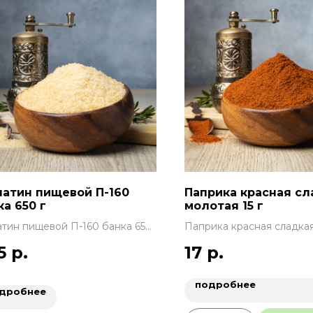
атин пищевой П-160
Паприка красная сл
ка 650 г
молотая 15 г
тин пищевой П-160 банка 650
Паприка красная сладка
15 г
5
р.
17
р.
подробнее
дробнее