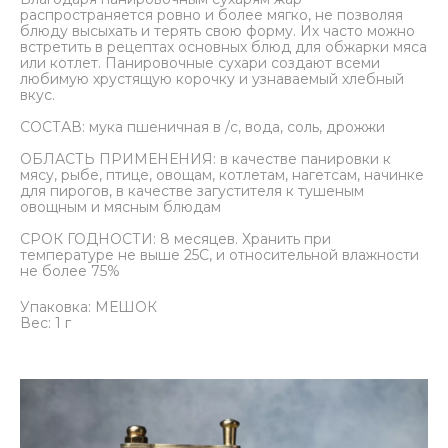
распространяется ровно и более мягко, не позволяя
блюду высыхать и терять свою форму. Их часто можно
встретить в рецептах основных блюд для обжарки мяса
или котлет. Панировочные сухари создают всеми
любимую хрустящую корочку и узнаваемый хлебный
вкус.
СОСТАВ: мука пшеничная в /с, вода, соль, дрожжи
ОБЛАСТЬ ПРИМЕНЕНИЯ: в качестве панировки к
мясу, рыбе, птице, овощам, котлетам, нагетсам, начинке
для пирогов, в качестве загустителя к тушеным
овощным и мясным блюдам
СРОК ГОДНОСТИ: 8 месяцев. Хранить при
температуре не выше 25С, и относительной влажности
не более 75%
Упаковка: МЕШОК
Вес: 1 г
Ба
Ба