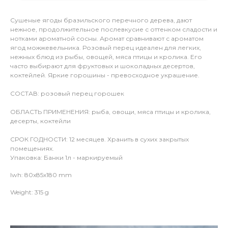
Сушеные ягоды бразильского перечного дерева, дают
нежное, продолжительное послевкусие с оттенком сладости и
нотками ароматной сосны. Аромат сравнивают с ароматом
ягод можжевельника. Розовый перец идеален для легких,
нежных блюд из рыбы, овощей, мяса птицы и кролика. Его
часто выбирают для фруктовых и шоколадных десертов,
коктейлей. Яркие горошины - превосходное украшение.
СОСТАВ: розовый перец горошек
ОБЛАСТЬ ПРИМЕНЕНИЯ: рыба, овощи, мяса птицы и кролика,
десерты, коктейли
СРОК ГОДНОСТИ: 12 месяцев. Хранить в сухих закрытых
помещениях.
Упаковка: Банки 1л - маркируемый
lwh: 80x85x180 mm
Weight: 315 g