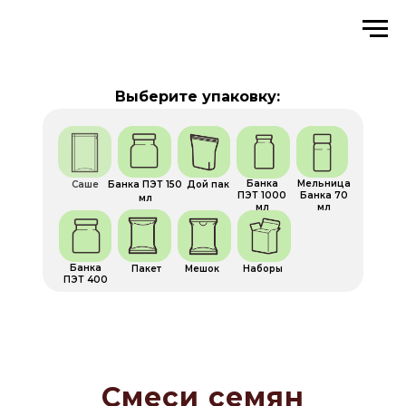
Выберите упаковку:
Банка
Мельница
Саше
Банка ПЭТ 150
Дой пак
ПЭТ 1000
Банка 70
мл
мл
мл
Банка
Пакет
Мешок
Наборы
ПЭТ 400
Смеси семян