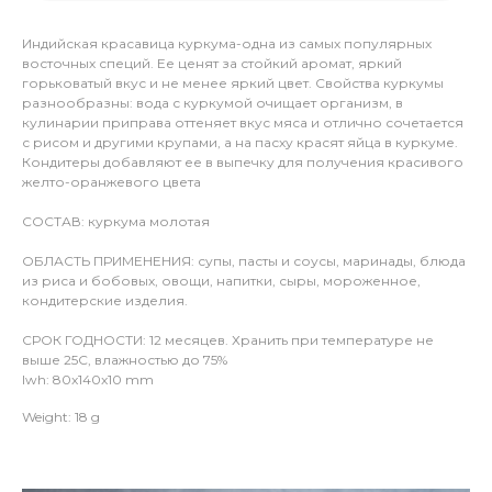
Индийская красавица куркума-одна из самых популярных
восточных специй. Ее ценят за стойкий аромат, яркий
горьковатый вкус и не менее яркий цвет. Свойства куркумы
разнообразны: вода с куркумой очищает организм, в
кулинарии приправа оттеняет вкус мяса и отлично сочетается
с рисом и другими крупами, а на пасху красят яйца в куркуме.
Кондитеры добавляют ее в выпечку для получения красивого
желто-оранжевого цвета
СОСТАВ: куркума молотая
ОБЛАСТЬ ПРИМЕНЕНИЯ: супы, пасты и соусы, маринады, блюда
из риса и бобовых, овощи, напитки, сыры, мороженное,
кондитерские изделия.
СРОК ГОДНОСТИ: 12 месяцев. Хранить при температуре не
выше 25С, влажностью до 75%
lwh: 80x140x10 mm
Weight: 18 g