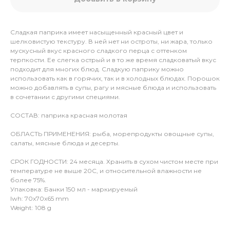
Сладкая паприка имеет насыщенный красный цвет и
шелковистую текстуру. В ней нет ни остроты, ни жара, только
мускусный вкус красного сладкого перца с оттенком
терпкости. Ее слегка острый и в то же время сладковатый вкус
подходит для многих блюд. Сладкую паприку можно
использовать как в горячих, так и в холодных блюдах. Порошок
можно добавлять в супы, рагу и мясные блюда и использовать
в сочетании с другими специями.
СОСТАВ: паприка красная молотая
ОБЛАСТЬ ПРИМЕНЕНИЯ: рыба, морепродукты овощные супы,
салаты, мясные блюда и десерты.
СРОК ГОДНОСТИ: 24 месяца. Хранить в сухом чистом месте при
температуре не выше 20С, и относительной влажности не
более 75%.
Упаковка: Банки 150 мл - маркируемый
lwh: 70x70x65 mm
Weight: 108 g