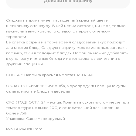
Добавить в корзину
Сладкая паприка имеет насыщенный красный цвет и
шелковистую текстуру. В ней нет ни остроты, ни жара, только
мускусный вкус красного сладкого перца с оттенком
терпкости.
Ее слегка острый и в то же время сладковатый вкус подходит
для многих блюд. Сладкую паприку можно использовать как в
горячих, так и в холодных блюдах. Порошок можно добавлять
в супы, рагу и мясные блюда и использовать в сочетании с
другими специями.
СОСТАВ: Паприка красная молотая ASTA 140
ОБЛАСТЬ ПРИМЕНЕНИЯ: рыба, морепродукты овощные супы,
салаты, мясные блюда и десерты
СРОК ГОДНОСТИ: 24 месяца. Хранить в сухом чистом месте при
температуре не выше 20С, и относительной влажности не
более 75%
Упаковка: Саше маркируемый
lwh: 80x140x10 mm