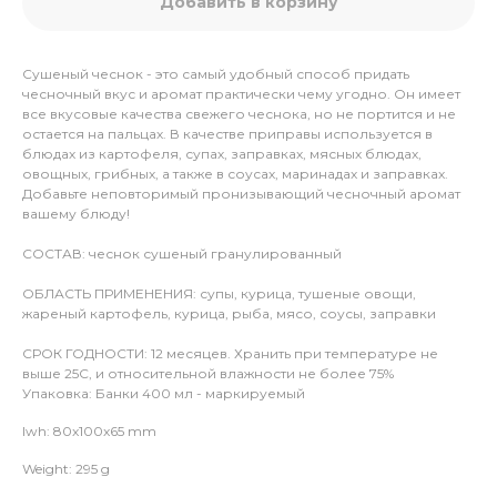
Добавить в корзину
Сушеный чеснок - это самый удобный способ придать
чесночный вкус и аромат практически чему угодно. Он имеет
все вкусовые качества свежего чеснока, но не портится и не
остается на пальцах. В качестве приправы используется в
блюдах из картофеля, супах, заправках, мясных блюдах,
овощных, грибных, а также в соусах, маринадах и заправках.
Добавьте неповторимый пронизывающий чесночный аромат
вашему блюду!
СОСТАВ: чеснок сушеный гранулированный
ОБЛАСТЬ ПРИМЕНЕНИЯ: супы, курица, тушеные овощи,
жареный картофель, курица, рыба, мясо, соусы, заправки
СРОК ГОДНОСТИ: 12 месяцев. Хранить при температуре не
выше 25С, и относительной влажности не более 75%
Упаковка: Банки 400 мл - маркируемый
lwh: 80x100x65 mm
Weight: 295 g