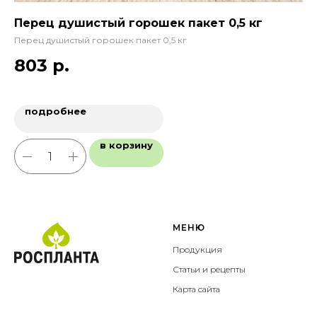
г
Перец душистый горошек пакет 0,5 кг
Пр
па
Перец душистый горошек пакет 0,5 кг
При
803
р.
6
подробнее
в корзину
МЕНЮ
Продукция
Статьи и рецепты
Карта сайта