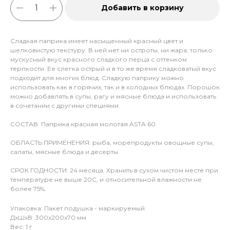
Добавить в корзину
Сладкая паприка имеет насыщенный красный цвет и
шелковистую текстуру. В ней нет ни остроты, ни жара, только
мускусный вкус красного сладкого перца с оттенком
терпкости. Ее слегка острый и в то же время сладковатый вкус
подходит для многих блюд. Сладкую паприку можно
использовать как в горячих, так и в холодных блюдах. Порошок
можно добавлять в супы, рагу и мясные блюда и использовать
в сочетании с другими специями.
СОСТАВ: Паприка красная молотая ASTA 60
ОБЛАСТЬ ПРИМЕНЕНИЯ: рыба, морепродукты овощные супы,
салаты, мясные блюда и десерты.
СРОК ГОДНОСТИ: 24 месяца. Хранить в сухом чистом месте при
температуре не выше 20С, и относительной влажности не
более 75%.
Упаковка: Пакет подушка - маркируемый
ДxШxВ: 300x200x70 мм
Вес: 1 г